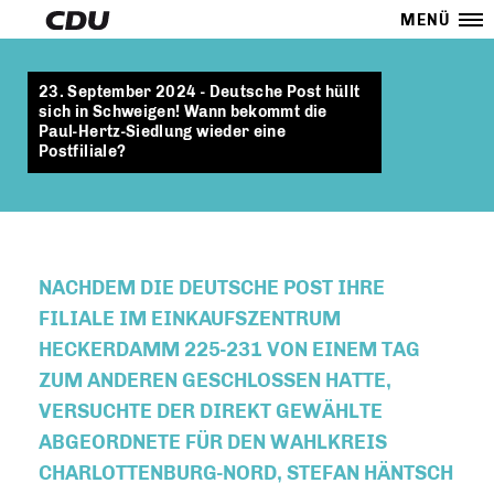
MENÜ
23. September 2024 - Deutsche Post hüllt
sich in Schweigen! Wann bekommt die
Paul-Hertz-Siedlung wieder eine
Postfiliale?
NACHDEM DIE DEUTSCHE POST IHRE
FILIALE IM EINKAUFSZENTRUM
HECKERDAMM 225-231 VON EINEM TAG
ZUM ANDEREN GESCHLOSSEN HATTE,
VERSUCHTE DER DIREKT GEWÄHLTE
ABGEORDNETE FÜR DEN WAHLKREIS
CHARLOTTENBURG-NORD, STEFAN HÄNTSCH