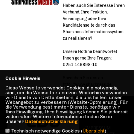
Haben auch Sie Interesse Ihren
Verband, Ihre Fraktion,
Vereinigung oder Ihre
Kandidatenseite durch das
Sharkness Informationssystem
zu realisieren?
Unsere Hotline beantwortet
Ihnen gerne Ihre Fragen:
0251.149898-10.
Cookie Hinweis
Sprechen Sie uns an.
http://www.sharkness.de
Diese Webseite verwendet Cookies, die notwendig
sind, um die Webseite zu nutzen. Weiterhin verwenden
wir Dienste von Drittanbietern, die uns helfen, unser
Webangebot zu verbessern (Website-Optmierung). Für
die Verwendung bestimmter Dienste, benötigen wir
Ihre Einwilligung. Ihre Einwilligung können Sie jederzeit
widerrufen. Weitere Informationen finden Sie in
unserer
Datenschutzerklärung
.
IMPRESSUM
Technisch notwendige Cookies (
Übersicht
)