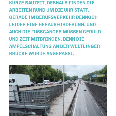
KURZE BAUZEIT, DESHALB FINDEN DIE
ARBEITEN RUND UM DIE UHR STATT.
GERADE IM BERUFSVERKEHR DENNOCH
LEIDER EINE HERAUSFORDERUNG. UND
AUCH DIE FUSSGÄNGER MÜSSEN GEDULD U
ND ZEIT MITBRINGEN, DENN DIE A
MPELSCHALTUNG AN DER WELTLINGER B
RÜCKE WURDE ANGEPASST.