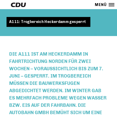
MENÜ
A111: Trogbereich Heckerdamm gesperrt
DIE A111 IST AM HECKERDAMM IN
FAHRTRICHTUNG NORDEN FÜR ZWEI
WOCHEN – VORAUSSICHTLICH BIS ZUM 7.
JUNI – GESPERRT. IM TROGBEREICH
MÜSSEN DIE BAUWERKSFUGEN
ABGEDICHTET WERDEN. IM WINTER GAB
ES MEHRFACH PROBLEME WEGEN WASSER
BZW. EIS AUF DER FAHRBAHN. DIE
AUTOBAHN GMBH BEMÜHT SICH UM EINE