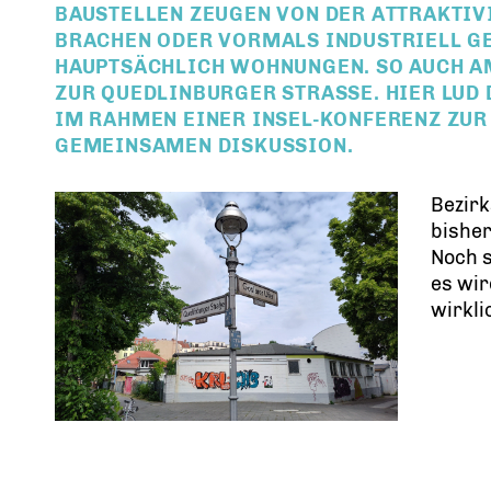
BAUSTELLEN ZEUGEN VON DER ATTRAKTIVI
BRACHEN ODER VORMALS INDUSTRIELL G
HAUPTSÄCHLICH WOHNUNGEN. SO AUCH AM
ZUR QUEDLINBURGER STRASSE. HIER LUD 
M RAHMEN EINER INSEL-KONFERENZ ZUR P
EMEINSAMEN DISKUSSION.
Bezirk
bisher
Noch s
es wir
wirkli