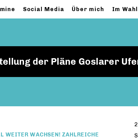
rmine
Social Media
Über mich
Im Wahl
tellung der Pläne Goslarer Ufe
2
LL WEITER WACHSEN! ZAHLREICHE
S