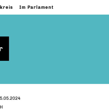
kreis
Im Parlament
r
5.05.2024
H