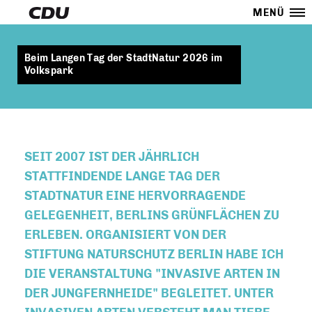
MENÜ
Beim Langen Tag der StadtNatur 2026 im
Volkspark
SEIT 2007 IST DER JÄHRLICH
STATTFINDENDE LANGE TAG DER
STADTNATUR EINE HERVORRAGENDE
GELEGENHEIT, BERLINS GRÜNFLÄCHEN ZU
ERLEBEN. ORGANISIERT VON DER
STIFTUNG NATURSCHUTZ BERLIN HABE ICH
DIE VERANSTALTUNG "INVASIVE ARTEN IN
DER JUNGFERNHEIDE" BEGLEITET. UNTER