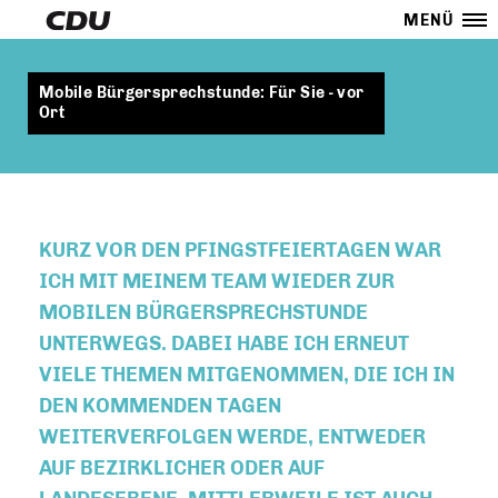
MENÜ
Mobile Bürgersprechstunde: Für Sie - vor
Ort
KURZ VOR DEN PFINGSTFEIERTAGEN WAR
ICH MIT MEINEM TEAM WIEDER ZUR
MOBILEN BÜRGERSPRECHSTUNDE
UNTERWEGS. DABEI HABE ICH ERNEUT
VIELE THEMEN MITGENOMMEN, DIE ICH IN
DEN KOMMENDEN TAGEN
WEITERVERFOLGEN WERDE, ENTWEDER
AUF BEZIRKLICHER ODER AUF