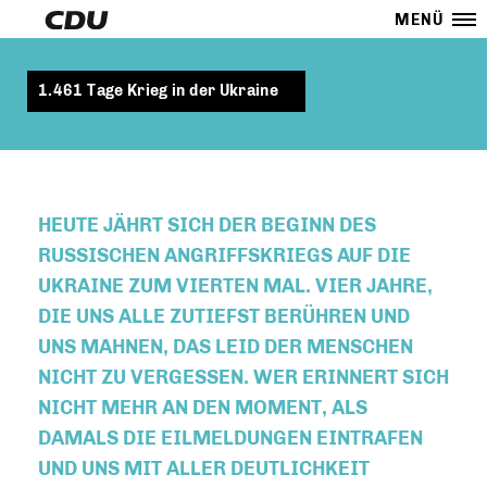
MENÜ
1.461 Tage Krieg in der Ukraine
HEUTE JÄHRT SICH DER BEGINN DES
RUSSISCHEN ANGRIFFSKRIEGS AUF DIE
UKRAINE ZUM VIERTEN MAL. VIER JAHRE,
DIE UNS ALLE ZUTIEFST BERÜHREN UND
UNS MAHNEN, DAS LEID DER MENSCHEN
NICHT ZU VERGESSEN. WER ERINNERT SICH
NICHT MEHR AN DEN MOMENT, ALS
DAMALS DIE EILMELDUNGEN EINTRAFEN
UND UNS MIT ALLER DEUTLICHKEIT