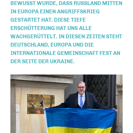
BEWUSST WURDE, DASS RUSSLAND MITTEN
IN EUROPA EINEN ANGRIFFSKRIEG
GESTARTET HAT. DIESE TIEFE
ERSCHÜTTERUNG HAT UNS ALLE
WACHGERÜTTELT. IN DIESEN ZEITEN STEHT
DEUTSCHLAND, EUROPA UND DIE
INTERNATIONALE GEMEINSCHAFT FEST AN
DER SEITE DER UKRAINE.