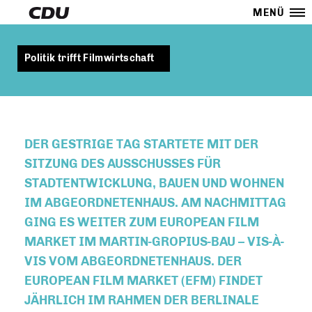
MENÜ
Politik trifft Filmwirtschaft
DER GESTRIGE TAG STARTETE MIT DER
SITZUNG DES AUSSCHUSSES FÜR
STADTENTWICKLUNG, BAUEN UND WOHNEN
IM ABGEORDNETENHAUS. AM NACHMITTAG
GING ES WEITER ZUM EUROPEAN FILM
MARKET IM MARTIN-GROPIUS-BAU – VIS-À-
VIS VOM ABGEORDNETENHAUS. DER
EUROPEAN FILM MARKET (EFM) FINDET
JÄHRLICH IM RAHMEN DER BERLINALE