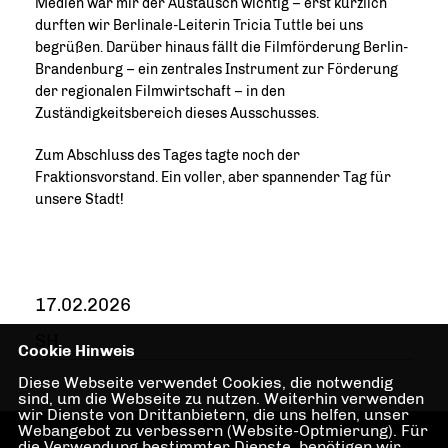
Medien war mir der Austausch wichtig – erst kürzlich
durften wir Berlinale-Leiterin Tricia Tuttle bei uns
begrüßen. Darüber hinaus fällt die Filmförderung Berlin-
Brandenburg – ein zentrales Instrument zur Förderung
der regionalen Filmwirtschaft – in den
Zuständigkeitsbereich dieses Ausschusses.
Zum Abschluss des Tages tagte noch der
Fraktionsvorstand. Ein voller, aber spannender Tag für
unsere Stadt!
17.02.2026
SH
Cookie Hinweis
Diese Webseite verwendet Cookies, die notwendig
sind, um die Webseite zu nutzen. Weiterhin verwenden
wir Dienste von Drittanbietern, die uns helfen, unser
Webangebot zu verbessern (Website-Optmierung). Für
die Verwendung bestimmter Dienste, benötigen wir