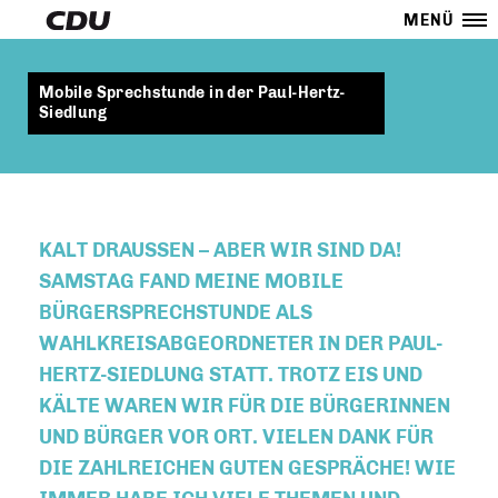
MENÜ
Mobile Sprechstunde in der Paul-Hertz-
Siedlung
KALT DRAUSSEN – ABER WIR SIND DA! S
AMSTAG FAND MEINE MOBILE B
ÜRGERSPRECHSTUNDE ALS W
AHLKREISABGEORDNETER IN DER PAUL-H
ERTZ-SIEDLUNG STATT. TROTZ EIS UND K
ÄLTE WAREN WIR FÜR DIE BÜRGERINNEN U
ND BÜRGER VOR ORT. VIELEN DANK FÜR D
IE ZAHLREICHEN GUTEN GESPRÄCHE! WIE I