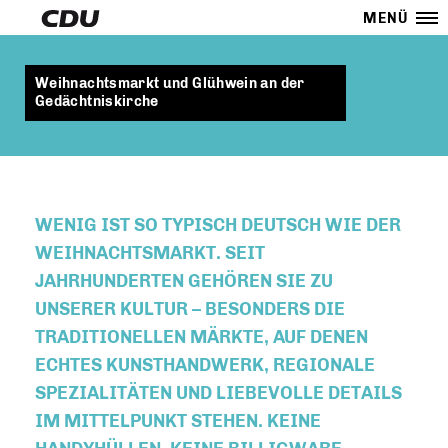
MENÜ
Weihnachtsmarkt und Glühwein an der
Gedächtniskirche
WENIG IST SO TYPISCH DEUTSCH WIE DER
WEIHNACHTSMARKT. SEIT
JAHRHUNDERTEN GEHÖREN SIE ZU
UNSERER KULTUR – BESONDERS DIE
TRADITIONELLEN MÄRKTE, AUF DENEN
ECHTES KUNSTHANDWERK, REGIONALE
SPEZIALITÄTEN UND LIEBEVOLLE DETAILS
IM MITTELPUNKT STEHEN. KEINE