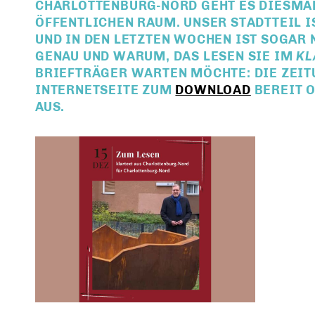
CHARLOTTENBURG-NORD GEHT ES DIESMA
ÖFFENTLICHEN RAUM
. UNSER STADTTEIL 
UND IN DEN LETZTEN WOCHEN IST SOGAR
GENAU UND WARUM, DAS LESEN SIE IM
KL
BRIEFTRÄGER WARTEN MÖCHTE: DIE ZEIT
INTERNETSEITE ZUM
DOWNLOAD
BEREIT 
AUS.