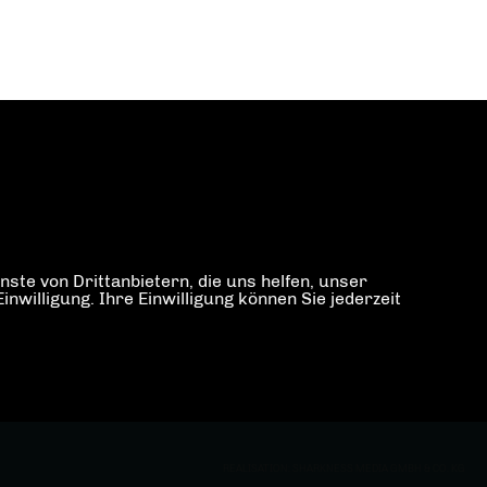
ste von Drittanbietern, die uns helfen, unser
illigung. Ihre Einwilligung können Sie jederzeit
REALISATION: SHARKNESS MEDIA GMBH & CO. KG