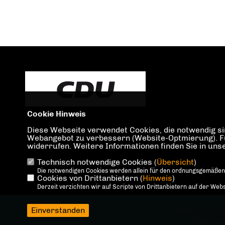
Cookie Hinweis
Diese Webseite verwendet Cookies, die notwendig sin
Webangebot zu verbessern (Website-Optmierung). Für 
widerrufen. Weitere Informationen finden Sie in un
Technisch notwendige Cookies (
Übersicht
)
IMPRESSUM
DATENSCHUTZ
KONTAKT
Die notwendigen Cookies werden allein für den ordnungsgemäßen
Cookies von Drittanbietern (
Hinweis
)
Derzeit verzichten wir auf Scripte von Drittanbietern auf der Webs
Einverstanden
@2026 Stefan H
Alle Rechte v