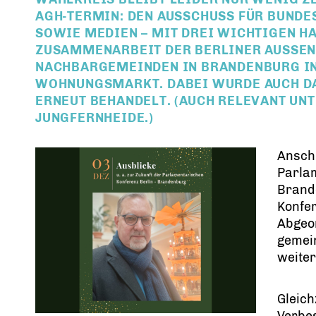
AGH-TERMIN: DEN AUSSCHUSS FÜR BUNDE
SOWIE MEDIEN – MIT DREI WICHTIGEN H
ZUSAMMENARBEIT DER BERLINER AUSSENB
ACHBARGEMEINDEN IN BRANDENBURG IN 
OHNUNGSMARKT. DABEI WURDE AUCH DA
RNEUT BEHANDELT. (AUCH RELEVANT UNT
UNGFERNHEIDE.)
Anschl
Parla
Brande
Konfer
Abgeo
gemei
weite
Gleich