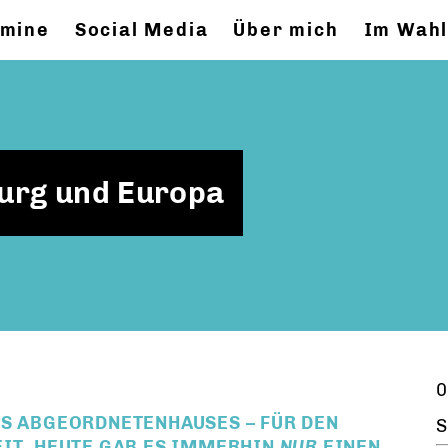
rmine
Social Media
Über mich
Im Wahl
urg und Europa
0
ES ABGEORDNETENHAUSES – FÜR DEN
S
EIT. HEUTE GAB ES IMMERHIN
NUR
EINEN