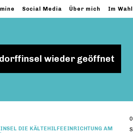
rmine
Social Media
Über mich
Im Wahl
dorffinsel wieder geöffnet
0
FINSEL DIE KÄLTEHILFEEINRICHTUNG AM
S