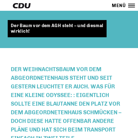
MENÜ
Der Baum vor dem AGH steht – und diesmal
wirklich!
DER WEIHNACHTSBAUM VOR DEM
ABGEORDNETENHAUS STEHT UND SEIT
GESTERN LEUCHTET ER AUCH. WAS FÜR
EINE KLEINE ODYSSEE: : EIGENTLICH
SOLLTE EINE BLAUTANNE DEN PLATZ VOR
DEM ABGEORDNETENHAUS SCHMÜCKEN –
DOCH DIESE HATTE OFFENBAR ANDERE
PLÄNE UND HAT SICH BEIM TRANSPORT