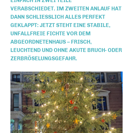
EINFACH IN ZWEI TEILE
VERABSCHIEDET. IM ZWEITEN ANLAUF HAT
DANN SCHLIESSLICH ALLES PERFEKT G
EKLAPPT: JETZT STEHT EINE STABILE, U
NFALLFREIE FICHTE VOR DEM A
BGEORDNETENHAUS – FRISCH, L
EUCHTEND UND OHNE AKUTE BRUCH- ODER Z
ERBRÖSELUNGSGEFAHR.