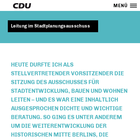
MENÜ
Leitung im Stadtplanungsausschuss
HEUTE DURFTE ICH ALS
STELLVERTRETENDER VORSITZENDER DIE
SITZUNG DES AUSSCHUSSES FÜR
STADTENTWICKLUNG, BAUEN UND WOHNEN
LEITEN – UND ES WAR EINE INHALTLICH
AUSGESPROCHEN DICHTE UND WICHTIGE
BERATUNG. SO GING ES UNTER ANDEREM
UM DIE WEITERENTWICKLUNG DER
HISTORISCHEN MITTE BERLINS, DIE