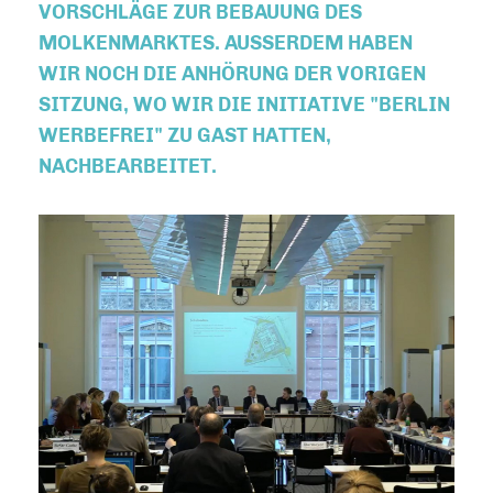
VORSCHLÄGE ZUR BEBAUUNG DES
MOLKENMARKTES. AUSSERDEM HABEN W
IR NOCH DIE ANHÖRUNG DER VORIGEN S
ITZUNG, WO WIR DIE INITIATIVE "BERLIN W
ERBEFREI" ZU GAST HATTEN, N
ACHBEARBEITET.