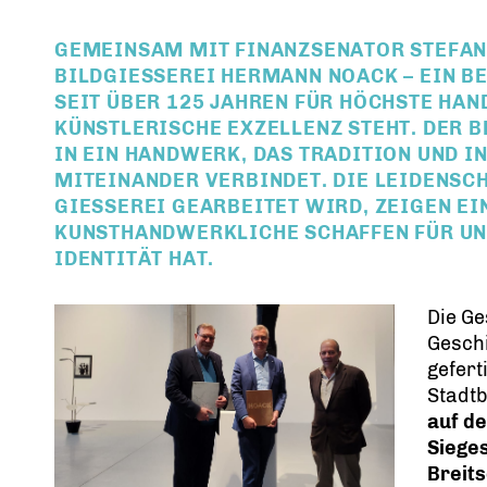
GEMEINSAM MIT FINANZSENATOR
STEFAN
BILDGIESSEREI HERMANN NOACK
– EIN B
SEIT ÜBER
125 JAHREN
FÜR HÖCHSTE HAN
KÜNSTLERISCHE EXZELLENZ STEHT. DER 
IN EIN HANDWERK, DAS TRADITION UND 
MITEINANDER VERBINDET. DIE LEIDENSCH
GIESSEREI GEARBEITET WIRD, ZEIGEN EI
UNSTHANDWERKLICHE SCHAFFEN FÜR UNSE
DENTITÄT HAT.
Die Ge
Geschi
gefert
Stadtb
auf d
Siege
Breits