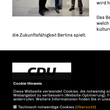
wird h
Das Be
welch 
kultur
die Zukunftsfähigkeit Berlins spielt.
Cookie Hinweis
Diese Webseite verwendet Cookies, die notwendig sin
Webangebot zu verbessern (Website-Optmierung). Für 
widerrufen. Weitere Informationen finden Sie in un
Technisch notwendige Cookies (
Übersicht
)
IMPRESSUM
DATENSCHUTZ
KONTAKT