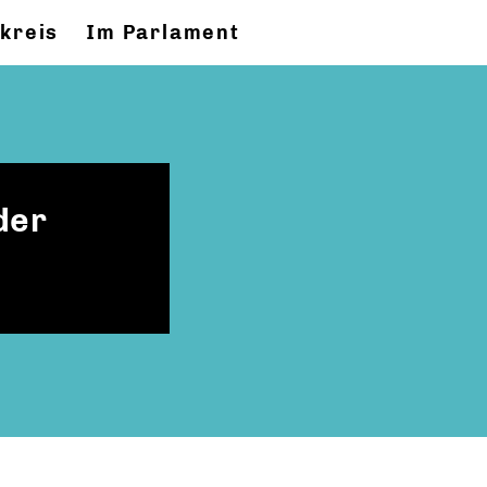
kreis
Im Parlament
der