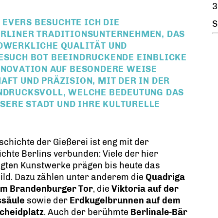
3
 EVERS
BESUCHTE ICH DIE
S
ERLINER TRADITIONSUNTERNEHMEN, DAS
DWERKLICHE QUALITÄT UND
BESUCH BOT BEEINDRUCKENDE EINBLICKE
INNOVATION AUF BESONDERE WEISE
AFT UND PRÄZISION, MIT DER IN DER
NDRUCKSVOLL, WELCHE BEDEUTUNG DAS K
RE STADT UND IHRE KULTURELLE I
schichte der Gießerei ist eng mit der
chte Berlins verbunden: Viele der hier
igten Kunstwerke prägen bis heute das
ild. Dazu zählen unter anderem die
Quadriga
em Brandenburger Tor
, die
Viktoria auf der
ssäule
sowie der
Erdkugelbrunnen auf dem
cheidplatz
. Auch der berühmte
Berlinale-Bär