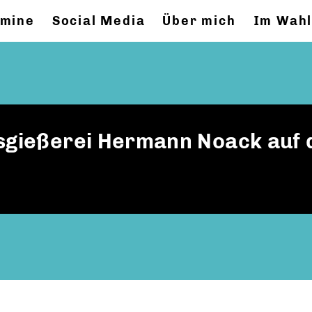
rmine
Social Media
Über mich
Im Wahl
nsgießerei Hermann Noack auf 