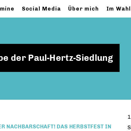
rmine
Social Media
Über mich
Im Wahl
be der Paul-Hertz-Siedlung
1
ER NACHBARSCHAFT! DAS HERBSTFEST IN
S