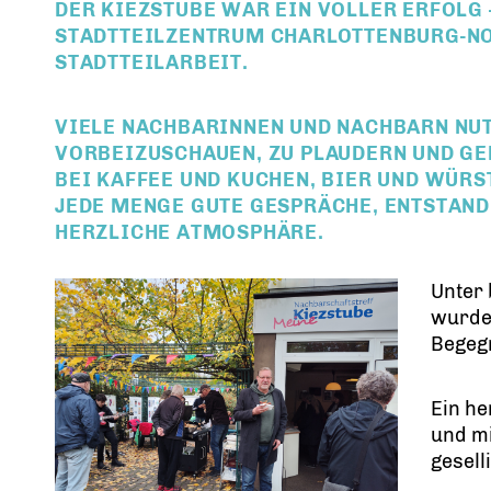
DER KIEZSTUBE WAR EIN VOLLER ERFOLG
STADTTEILZENTRUM CHARLOTTENBURG-NO
STADTTEILARBEIT.
VIELE NACHBARINNEN UND NACHBARN NUT
VORBEIZUSCHAUEN, ZU PLAUDERN UND GEM
EI KAFFEE UND KUCHEN, BIER UND WÜRSTC
EDE MENGE GUTE GESPRÄCHE, ENTSTAND 
ERZLICHE ATMOSPHÄRE.
Unter
wurde 
Begegn
Ein he
und mi
gesell