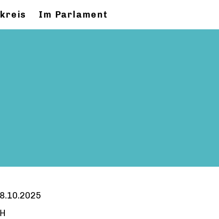
kreis
Im Parlament
8.10.2025
H