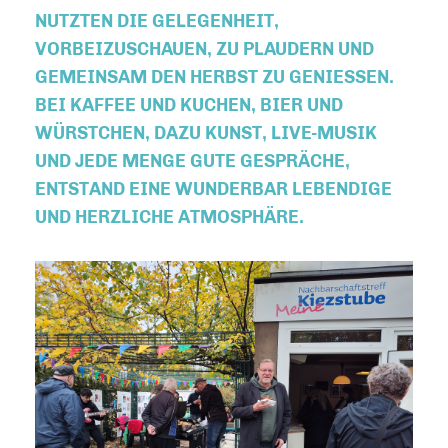
NUTZTEN DIE GELEGENHEIT,
VORBEIZUSCHAUEN, ZU PLAUDERN UND
GEMEINSAM DEN HERBST ZU GENIESSEN. B
EI KAFFEE UND KUCHEN, BIER UND W
ÜRSTCHEN, DAZU KUNST, LIVE-MUSIK U
ND JEDE MENGE GUTE GESPRÄCHE, E
NTSTAND EINE WUNDERBAR LEBENDIGE U
ND HERZLICHE ATMOSPHÄRE.