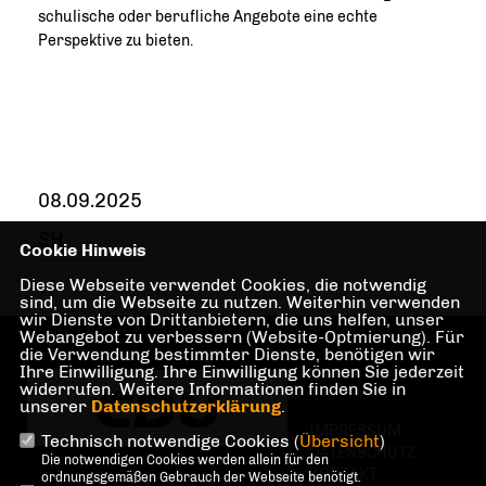
schulische oder berufliche Angebote eine echte
Perspektive zu bieten.
08.09.2025
SH
Cookie Hinweis
Diese Webseite verwendet Cookies, die notwendig
sind, um die Webseite zu nutzen. Weiterhin verwenden
wir Dienste von Drittanbietern, die uns helfen, unser
Webangebot zu verbessern (Website-Optmierung). Für
die Verwendung bestimmter Dienste, benötigen wir
Ihre Einwilligung. Ihre Einwilligung können Sie jederzeit
widerrufen. Weitere Informationen finden Sie in
unserer
Datenschutzerklärung
.
IMPRESSUM
Technisch notwendige Cookies (
Übersicht
)
DATENSCHUTZ
Die notwendigen Cookies werden allein für den
KONTAKT
ordnungsgemäßen Gebrauch der Webseite benötigt.