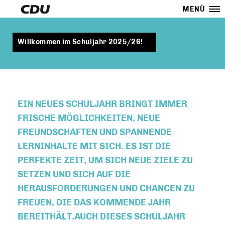
MENÜ
Willkommen im Schuljahr 2025/26!
EIN NEUES SCHULJAHR BRINGT IMMER
FRISCHE MÖGLICHKEITEN, NEUE
FREUNDSCHAFTEN UND SPANNENDE
LERNINHALTE MIT SICH. ES IST DIE
PERFEKTE ZEIT, UM SICH NEUE ZIELE ZU
SETZEN UND SICH AUF DIE
HERAUSFORDERUNGEN UND CHANCEN ZU
FREUEN, DIE DAS KOMMENDE JAHR
BEREITHÄLT.AUCH DIESES SCHULJAHR