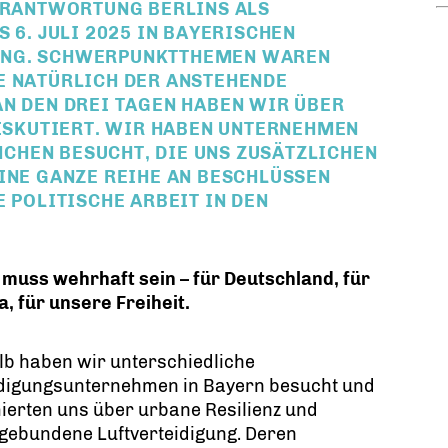
RANTWORTUNG BERLINS ALS H
6. JULI 2025 IN BAYERISCHEN A
NG. SCHWERPUNKTTHEMEN WAREN S
 NATÜRLICH DER ANSTEHENDE B
 DEN DREI TAGEN HABEN WIR ÜBER V
ISKUTIERT. WIR HABEN UNTERNEHMEN U
EN BESUCHT, DIE UNS ZUSÄTZLICHEN IN
E GANZE REIHE AN BESCHLÜSSEN GE
OLITISCHE ARBEIT IN DEN KO
 muss wehrhaft sein – für Deutschland, für
, für unsere Freiheit.
lb haben wir unterschiedliche
idigungsunternehmen in Bayern besucht und
ierten uns über urbane Resilienz und
gebundene Luftverteidigung. Deren