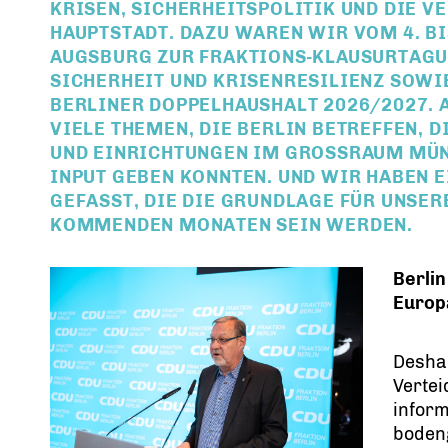
RISEN, SICHERHEITSPOLITIK UND DIE VE
AUPTSTADT. DAZU WAREN WIR VOM 4. BIS 
UGSBURG ZUR FRAKTIONS-KLAUSURTAGU
ICHERHEIT UND KRISENRESILIENZ SOWIE
ERLINER DOPPELHAUSHALT 2026/2027. AN
IELE THEMEN, DIE BERLIN BETREFFEN, D
ND EINRICHTUNGEN IM GROSSRAUM MÜNCH
PUT GEBEN KONNTEN. UND WIR HABEN EIN
FASST, DIE DIE GRUNDLAGE FÜR UNSERE P
MMENDEN MONATEN SEIN WERDEN.
Berlin
Europa
Desha
Verte
inform
boden