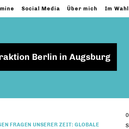
rmine
Social Media
Über mich
Im Wahl
aktion Berlin in Augsburg
0
N FRAGEN UNSERER ZEIT: GLOBALE K
S