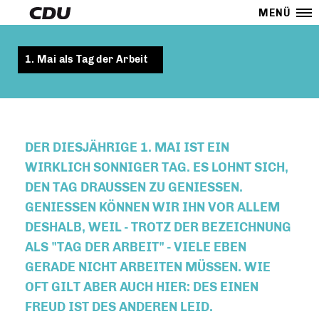
MENÜ
1. Mai als Tag der Arbeit
DER DIESJÄHRIGE 1. MAI IST EIN
WIRKLICH SONNIGER TAG. ES LOHNT SICH,
DEN TAG DRAUSSEN ZU GENIESSEN. GE
NIESSEN KÖNNEN WIR IHN VOR ALLEM DES
HALB, WEIL - TROTZ DER BEZEICHNUNG ALS
"TAG DER ARBEIT" - VIELE EBEN GER
ADE NICHT ARBEITEN MÜSSEN. WIE OFT
GILT ABER AUCH HIER: DES EINEN FRE
UD IST DES ANDEREN LEID.