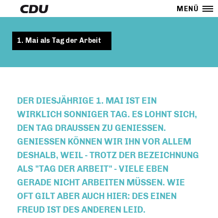
MENÜ
1. Mai als Tag der Arbeit
DER DIESJÄHRIGE 1. MAI IST EIN
WIRKLICH SONNIGER TAG. ES LOHNT SICH,
DEN TAG DRAUSSEN ZU GENIESSEN. GE
NIESSEN KÖNNEN WIR IHN VOR ALLEM DES
HALB, WEIL - TROTZ DER BEZEICHNUNG ALS
"TAG DER ARBEIT" - VIELE EBEN GER
ADE NICHT ARBEITEN MÜSSEN. WIE OFT
GILT ABER AUCH HIER: DES EINEN FRE
UD IST DES ANDEREN LEID.