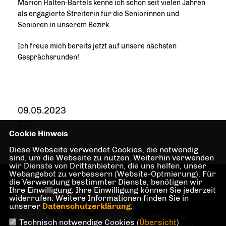
Marion Halten-Bartels kenne ich schon seit vielen Jahren
als engagierte Streiterin für die Seniorinnen und
Senioren in unserem Bezirk.
Ich freue mich bereits jetzt auf unsere nächsten
Gesprächsrunden!
09.05.2023
SH
Cookie Hinweis
Diese Webseite verwendet Cookies, die notwendig
sind, um die Webseite zu nutzen. Weiterhin verwenden
wir Dienste von Drittanbietern, die uns helfen, unser
Webangebot zu verbessern (Website-Optmierung). Für
die Verwendung bestimmter Dienste, benötigen wir
Ihre Einwilligung. Ihre Einwilligung können Sie jederzeit
widerrufen. Weitere Informationen finden Sie in
unserer
Datenschutzerklärung
.
IMPRESSUM
Technisch notwendige Cookies (
Übersicht
)