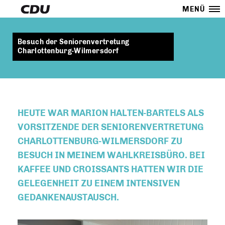
MENÜ
Besuch der Seniorenvertretung
Charlottenburg-Wilmersdorf
HEUTE WAR MARION HALTEN-BARTELS ALS
VORSITZENDE DER SENIORENVERTRETUNG
CHARLOTTENBURG-WILMERSDORF ZU
BESUCH IN MEINEM WAHLKREISBÜRO. BEI
KAFFEE UND CROISSANTS HATTEN WIR DIE
GELEGENHEIT ZU EINEM INTENSIVEN
GEDANKENAUSTAUSCH.