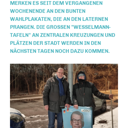
MERKEN ES SEIT DEM VERGANGENEN
WOCHENENDE AN DEN BUNTEN
WAHLPLAKATEN, DIE AN DEN LATERNEN
PRANGEN. DIE GROSSEN "WESSELMANN-T
AFELN" AN ZENTRALEN KREUZUNGEN UND P
LÄTZEN DER STADT WERDEN IN DEN N
ÄCHSTEN TAGEN NOCH DAZU KOMMEN.