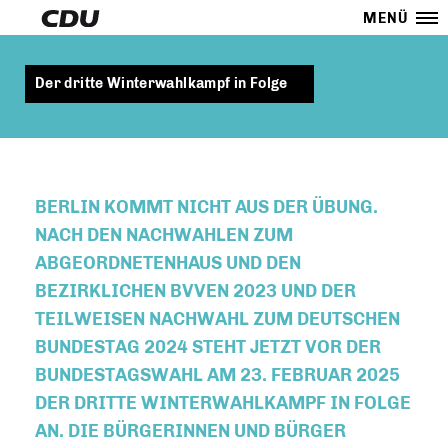
MENÜ
Der dritte Winterwahlkampf in Folge
BERLIN KOMMT NICHT AUS DER ÜBUNG.
NACH DEN NACHWAHLEN ZUM
ABGEORDNETENHAUS UND DEN
BEZIRKLICHEN BVVEN 2023 UND DER
TEILWEISEN NACHWAHL ZUM DEUTSCHEN
BUNDESTAG 2024 STEHT JETZT VOR DER
BUNDESTAGSWAHL AM 23. FEBRUAR 2025
DER DRITTE WINTERWAHLKAMPF IN FOLGE
AN. DIE BÜRGERINNEN UND BÜRGER