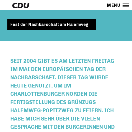
MENÜ
Fest der Nachbarschaft am Halemweg
SEIT 2004 GIBT ES AM LETZTEN FREITAG
IM MAI DEN EUROPÄISCHEN TAG DER
NACHBARSCHAFT. DIESER TAG WURDE
HEUTE GENUTZT, UM IM
CHARLOTTENBURGER NORDEN DIE
FERTIGSTELLUNG DES GRÜNZUGS
HALEMWEG-POPITZWEG ZU FEIERN. ICH
HABE MICH SEHR ÜBER DIE VIELEN
GESPRÄCHE MIT DEN BÜRGERINNEN UND