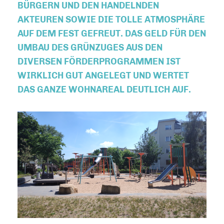
BÜRGERN UND DEN HANDELNDEN
AKTEUREN SOWIE DIE TOLLE ATMOSPHÄRE
AUF DEM FEST GEFREUT. DAS GELD FÜR DEN
UMBAU DES GRÜNZUGES AUS DEN
DIVERSEN FÖRDERPROGRAMMEN IST
WIRKLICH GUT ANGELEGT UND WERTET
DAS GANZE WOHNAREAL DEUTLICH AUF.