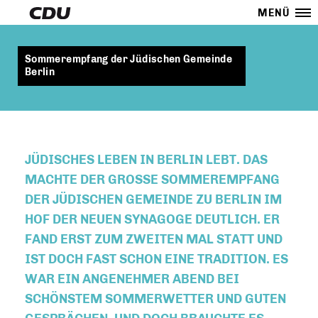
MENÜ
Sommerempfang der Jüdischen Gemeinde
Berlin
JÜDISCHES LEBEN IN BERLIN LEBT. DAS
MACHTE DER GROSSE SOMMEREMPFANG D
ER JÜDISCHEN GEMEINDE ZU BERLIN IM H
OF DER NEUEN SYNAGOGE DEUTLICH. ER F
AND ERST ZUM ZWEITEN MAL STATT UND I
ST DOCH FAST SCHON EINE TRADITION. ES W
AR EIN ANGENEHMER ABEND BEI S
CHÖNSTEM SOMMERWETTER UND GUTEN G