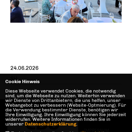
24.06.2026
SH
Cookie Hinweis
Diese Webseite verwendet Cookies, die notwendig
sind, um die Webseite zu nutzen. Weiterhin verwenden
wir Dienste von Drittanbietern, die uns helfen, unser
Webangebot zu verbessern (Website-Optmierung). Für
die Verwendung bestimmter Dienste, benötigen wir
Ihre Einwilligung. Ihre Einwilligung können Sie jederzeit
widerrufen. Weitere Informationen finden Sie in
unserer
Datenschutzerklärung
.
IMPRESSUM