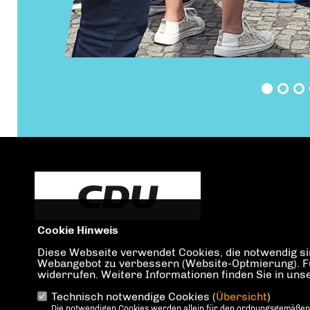
Cookie Hinweis
Diese Webseite verwendet Cookies, die notwendig sin
Webangebot zu verbessern (Website-Optmierung). Für 
widerrufen. Weitere Informationen finden Sie in un
Technisch notwendige Cookies (
Übersicht
)
IMPRESSUM
DATENSCHUTZ
KONTAKT
Die notwendigen Cookies werden allein für den ordnungsgemäßen