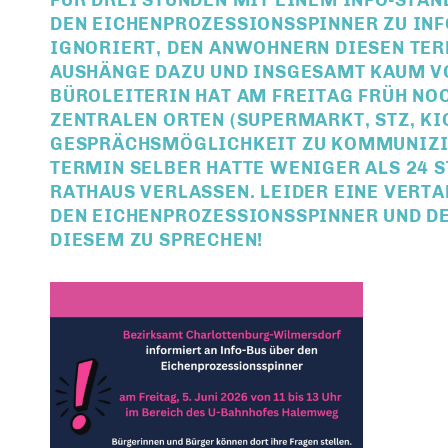
FÜR DREI STUNDEN MIT EINEM INFO-STA
DEN EICHENPROZESSIONSSPINNER ZU INF
IGNORIERT, DEN ANWOHNERN DIESEN TER
AUSHÄNGE DAZU UND INSGESAMT KAUM V
BÜROLEITERIN HAT AM FREITAG FRÜH NOC
ZENTRALEN ORTEN (SUPERMARKT, STZ, KIO
GESPRÄCHSMÖGLICHKEIT ZU KOMMUNIZIE
TERMIN SELBER HATTE WENIGER ALS 24 
RATHAUS VERLASSEN.
LEIDER EINE VERTA
DEN EICHENPROZESSIONSSPINNER UND D
DIESEM ZU SPRECHEN!