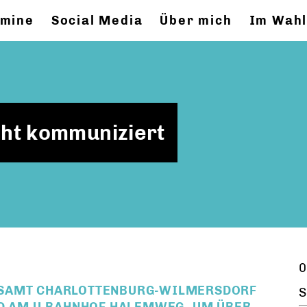
rmine
Social Media
Über mich
Im Wahl
icht kommuniziert
0
KSAMT CHARLOTTENBURG-WILMERSDORF
S