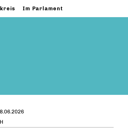
kreis
Im Parlament
8.06.2026
H