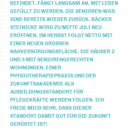
EFINDET, FÄNGT LANGSAM AN, MIT LEBEN G
EFÜLLT ZU WERDEN. DIE SENIOREN-WGS S
IND BEREITS WIEDER ZURÜCK. BÄCKER S
TEINICKE WIRD ZU MITTE JULI NEU E
RÖFFNEN, IM HERBST FOLGT NETTO MIT E
INER NEUEN GROSSEN NA
HVERSORGUNGSFLÄCHE. DIE HÄUSER 2 UN
D 3 MIT SENIORENGERECHTEN WO
HNUNGEN, EINER PH
YSIOTHERAPIEPRAXIS UND DER ZU
KUNFTSAKADEMIE ALS AU
SBILDUNGSSTANDORT FÜR PF
LEGEKRÄFTE WERDEN FOLGEN. ICH FR
EUE MICH SEHR, DASS DIESER ST
ANDORT DAMIT GUT FÜR DIE ZUKUNFT GE
RÜSTET IST!