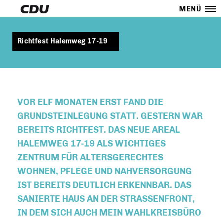
MENÜ
Richtfest Halemweg 17-19
VOR ELF MONATEN ERST FAND DIE
GRUNDSTEINLEGUNG STATT. GESTERN WAR
BEREITS RICHTFEST. DAS NEUE AREAL
HALEMWEG 17-19 ALS WICHTIGES
ZENTRUM FÜR ALTERSGERECHTES
WOHNEN, PFLEGE UND NAHVERSORGUNG
IST BEREITS DEUTLICH ERKENNBAR. DAS
SANIERTE HAUS AN DER STRASSENFRONT, I
N DEM SICH AUCH MEIN WAHLKREISBÜRO B