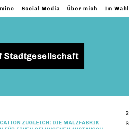
rmine
Social Media
Über mich
Im Wahl
f Stadtgesellschaft
2
OCATION ZUGLEICH: DIE MALZFABRIK
S