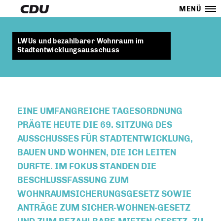
MENÜ
LWUs und bezahlbarer Wohnraum im
Stadtentwicklungsausschuss
EINE UMFANGREICHE TAGESORDNUNG
PRÄGTE HEUTE DIE 69. SITZUNG DES
AUSSCHUSSES FÜR STADTENTWICKLUNG,
BAUEN UND WOHNEN, DIE ICH LEITEN
DURFTE. IM FOKUS STANDEN DIE
BESCHLUSSFASSUNG ZUM
WOHNRAUMSICHERUNGSGESETZ SOWIE
ANTRÄGE ZUM SICHER-WOHNEN-GESETZ