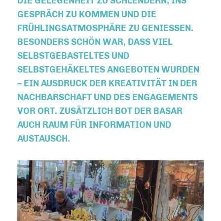
DIE GELEGENHEIT ZU SCHLENDERN, INS
GESPRÄCH ZU KOMMEN UND DIE
FRÜHLINGSATMOSPHÄRE ZU GENIESSEN. B
ESONDERS SCHÖN WAR, DASS VIEL S
ELBSTGEBASTELTES UND S
ELBSTGEHÄKELTES ANGEBOTEN WURDEN –
EIN AUSDRUCK DER KREATIVITÄT IN DER N
ACHBARSCHAFT UND DES ENGAGEMENTS V
OR ORT. ZUSÄTZLICH BOT DER BASAR A
UCH RAUM FÜR INFORMATION UND A
USTAUSCH.