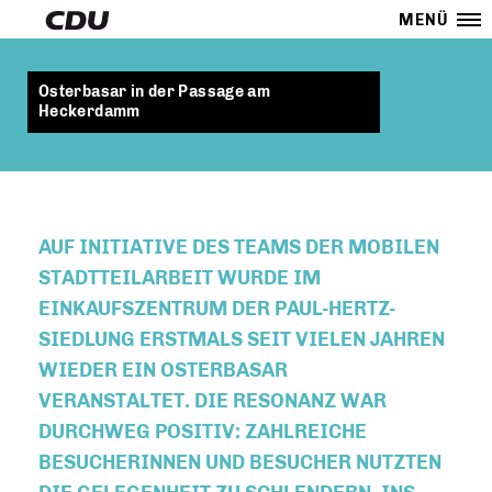
MENÜ
Osterbasar in der Passage am
Heckerdamm
AUF INITIATIVE DES TEAMS DER MOBILEN
STADTTEILARBEIT WURDE IM
EINKAUFSZENTRUM DER PAUL-HERTZ-
SIEDLUNG ERSTMALS SEIT VIELEN JAHREN
WIEDER EIN OSTERBASAR
VERANSTALTET. DIE RESONANZ WAR
DURCHWEG POSITIV: ZAHLREICHE
BESUCHERINNEN UND BESUCHER NUTZTEN