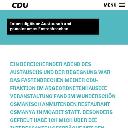
MENÜ
Interreligiöser Austausch und
gemeinsames Fastenbrechen
EIN BEREICHERNDER ABEND DES
AUSTAUSCHS UND DER BEGEGNUNG WAR
DAS FASTENBRECHEN MEINER CDU-
FRAKTION IM ABGEORDNETENHAUSDIE
VERANSTALTUNG FAND IM WUNDERSCHÖN
OSMANISCH ANMUTENDEN RESTAURANT
OSMANYA IN MOABIT STATT. BESONDERS
GEFREUT HABE ICH MICH ÜBER DIE