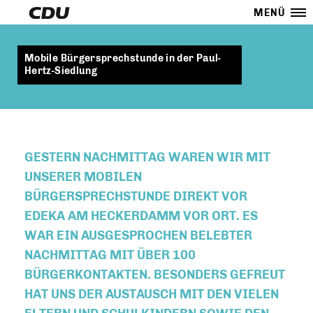
MENÜ
Mobile Bürgersprechstunde in der Paul-
Hertz-Siedlung
GESTERN NACHMITTAG WAREN WIR MIT
UNSERER MOBILEN
BÜRGERSPRECHSTUNDE DIREKT VOR
EDEKA AM HECKERDAMM VOR ORT. ES
WAR EIN AUSGESPROCHEN BELEBTER
NACHMITTAG MIT ÜBER 100
BÜRGERKONTAKTEN. BESONDERS GEFREUT
HAT UNS DER AUSTAUSCH MIT DEN VIELEN