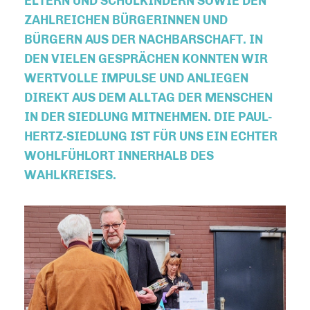
ELTERN UND SCHULKINDERN SOWIE DEN
ZAHLREICHEN BÜRGERINNEN UND
BÜRGERN AUS DER NACHBARSCHAFT. IN
DEN VIELEN GESPRÄCHEN KONNTEN WIR
WERTVOLLE IMPULSE UND ANLIEGEN
DIREKT AUS DEM ALLTAG DER MENSCHEN
IN DER SIEDLUNG MITNEHMEN. DIE PAUL-
HERTZ-SIEDLUNG IST FÜR UNS EIN ECHTER
WOHLFÜHLORT INNERHALB DES
WAHLKREISES.