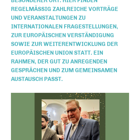
BESONDERER ORT. HIER FINDEN
REGELMÄSSIG ZAHLREICHE VORTRÄGE U
ND VERANSTALTUNGEN ZU I
NTERNATIONALEN FRAGESTELLUNGEN, Z
UR EUROPÄISCHEN VERSTÄNDIGUNG S
OWIE ZUR WEITERENTWICKLUNG DER E
UROPÄISCHEN UNION STATT. EIN R
AHMEN, DER GUT ZU ANREGENDEN G
ESPRÄCHEN UND ZUM GEMEINSAMEN A
USTAUSCH PASST.