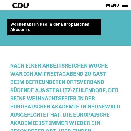
MENÜ
Wochenabschluss in der Europäischen
Akademie
NACH EINER ARBEITSREICHEN WOCHE
WAR ICH AM FREITAGABEND ZU GAST
BEIM BEFREUNDETEN ORTSVERBAND
SÜDENDE AUS STEGLITZ-ZEHLENDORF, DER
SEINE WEIHNACHTSFEIER IN DER
EUROPÄISCHEN AKADEMIE IN GRUNEWALD
AUSGERICHTET HAT. DIE EUROPÄISCHE
AKADEMIE IST IMMER WIEDER EIN