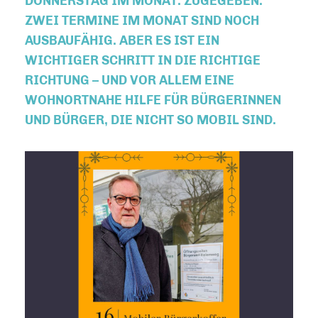
ONNERSTAG IM MONAT. ZUGEGEBEN: Z
WEI TERMINE IM MONAT SIND NOCH A
USBAUFÄHIG. ABER ES IST EIN W
ICHTIGER SCHRITT IN DIE RICHTIGE R
ICHTUNG – UND VOR ALLEM EINE W
OHNORTNAHE HILFE FÜR BÜRGERINNEN U
ND BÜRGER, DIE NICHT SO MOBIL SIND.