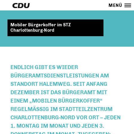
MENÜ
Mobiler Bürgerkoffer im STZ
Charlottenburg-Nord
ENDLICH GIBT ES WIEDER
BÜRGERAMTSDIENSTLEISTUNGEN AM
STANDORT HALEMWEG. SEIT ANFANG
DEZEMBER IST DAS BÜRGERAMT MIT
EINEM „MOBILEN BÜRGERKOFFER“
REGELMÄSSIG IM STADTTEILZENTRUM C
HARLOTTENBURG-NORD VOR ORT – JEDEN 1
. MONTAG IM MONAT UND JEDEN 3. D