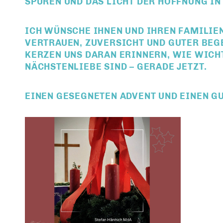
SPÜREN UND DAS LICHT DER HOFFNUNG IN
ICH WÜNSCHE IHNEN UND IHREN FAMILIEN
VERTRAUEN, ZUVERSICHT UND GUTER BEG
KERZEN UNS DARAN ERINNERN, WIE WIC
NÄCHSTENLIEBE SIND – GERADE JETZT.
EINEN GESEGNETEN ADVENT UND EINEN GUTE