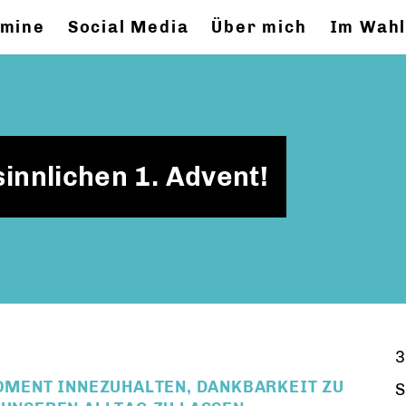
rmine
Social Media
Über mich
Im Wahl
innlichen 1. Advent!
3
MOMENT INNEZUHALTEN, DANKBARKEIT ZU
S