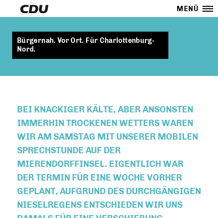
MENÜ
Bürgernah. Vor Ort. Für Charlottenburg-
Nord.
BEI KNACKIGER KÄLTE, ABER ANSONSTEN
IMMERHIN TROCKENEN WETTERS WAREN
WIR AM SAMSTAG MIT UNSERER MOBILEN
SPRECHSTUNDE AUF DER
MIERENDORFFINSEL. EIGENTLICH WAR
DER TERMIN FÜR EINE WOCHE VORHER
GEPLANT, AUFGRUND DES DURCHGÄNGIGEN
NIESELREGENS ENTSCHIEDEN WIR UNS