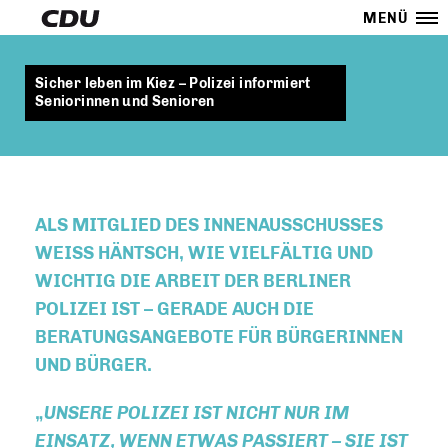
MENÜ
Sicher leben im Kiez – Polizei informiert
Seniorinnen und Senioren
ALS MITGLIED DES INNENAUSSCHUSSES
WEISS HÄNTSCH, WIE VIELFÄLTIG UND W
ICHTIG DIE ARBEIT DER BERLINER P
OLIZEI IST – GERADE AUCH DIE B
ERATUNGSANGEBOTE FÜR BÜRGERINNEN U
ND BÜRGER.
UNSERE POLIZEI IST NICHT NUR IM
EINSATZ, WENN ETWAS PASSIERT – SIE IST