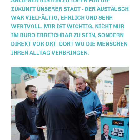
ANLIEGEN BIS HIN ZU IDEEN FÜR DIE
ZUKUNFT UNSERER STADT - DER AUSTAUSCH
WAR VIELFÄLTIG, EHRLICH UND SEHR
WERTVOLL. MIR IST WICHTIG, NICHT NUR
IM BÜRO ERREICHBAR ZU SEIN, SONDERN
DIREKT VOR ORT, DORT WO DIE MENSCHEN
IHREN ALLTAG VERBRINGEN.