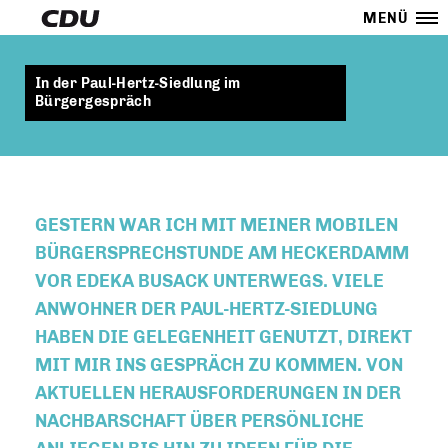
MENÜ
In der Paul-Hertz-Siedlung im
Bürgergespräch
GESTERN WAR ICH MIT MEINER MOBILEN
BÜRGERSPRECHSTUNDE AM HECKERDAMM
VOR EDEKA BUSACK UNTERWEGS. VIELE
ANWOHNER DER PAUL-HERTZ-SIEDLUNG
HABEN DIE GELEGENHEIT GENUTZT, DIREKT
MIT MIR INS GESPRÄCH ZU KOMMEN. VON
AKTUELLEN HERAUSFORDERUNGEN IN DER
NACHBARSCHAFT ÜBER PERSÖNLICHE