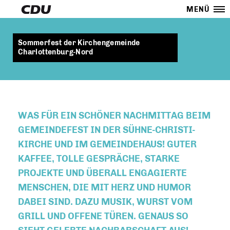
MENÜ
Sommerfest der Kirchengemeinde
Charlottenburg-Nord
WAS FÜR EIN SCHÖNER NACHMITTAG BEIM
GEMEINDEFEST IN DER SÜHNE-CHRISTI-
KIRCHE UND IM GEMEINDEHAUS! GUTER
KAFFEE, TOLLE GESPRÄCHE, STARKE
PROJEKTE UND ÜBERALL ENGAGIERTE
MENSCHEN, DIE MIT HERZ UND HUMOR
DABEI SIND. DAZU MUSIK, WURST VOM
GRILL UND OFFENE TÜREN. GENAUS SO