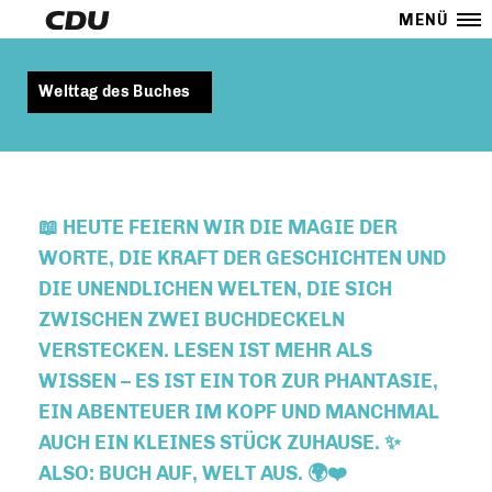
MENÜ
Welttag des Buches
📖 HEUTE FEIERN WIR DIE MAGIE DER
WORTE, DIE KRAFT DER GESCHICHTEN UND
DIE UNENDLICHEN WELTEN, DIE SICH
ZWISCHEN ZWEI BUCHDECKELN
VERSTECKEN. LESEN IST MEHR ALS
WISSEN – ES IST EIN TOR ZUR PHANTASIE,
EIN ABENTEUER IM KOPF UND MANCHMAL
AUCH EIN KLEINES STÜCK ZUHAUSE. ✨
ALSO: BUCH AUF, WELT AUS. 🌍❤️