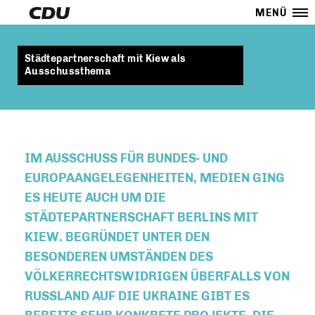
MENÜ
Städtepartnerschaft mit Kiew als
Ausschussthema
IM AUSSCHUSS FÜR BUNDES- UND
EUROPAANGELEGENHEITEN, MEDIEN GING
ES HEUTE AUCH UM DIE
STÄDTEPARTNERSCHAFT BERLINS MIT
KIEW. BEGRÜNDET UNTER DEN
BESONDEREN UMSTÄNDEN DES
VÖLKERRECHTSWIDRIGEN ÜBERFALLS VON
RUSSLAND AUF DIE UKRAINE GIBT ES