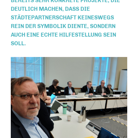
BEREITS SEHR KONKRETE PROJEKTE, DIE
DEUTLICH MACHEN, DASS DIE
STÄDTEPARTNERSCHAFT KEINESWEGS
REIN DER SYMBOLIK DIENTE, SONDERN
AUCH EINE ECHTE HILFESTELLUNG SEIN
SOLL.